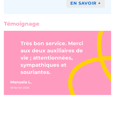
EN SAVOIR +
Témoignage
Très bon service. Merci
aux deux auxiliaires de
vie ; attentionnées,
sympathiques et
souriantes.
Manuela L.
18 février 2026