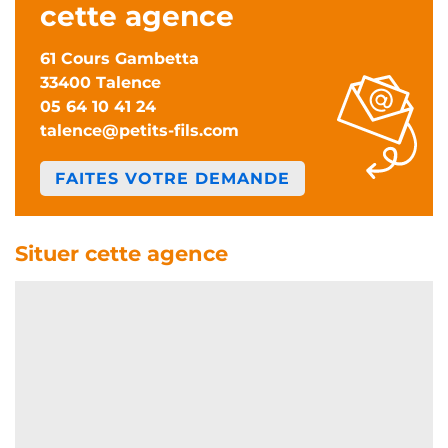
cette agence
61 Cours Gambetta
33400 Talence
05 64 10 41 24
talence@petits-fils.com
FAITES VOTRE DEMANDE
Situer cette agence