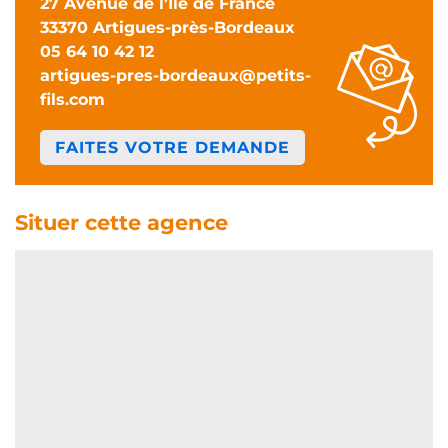
27 Avenue de l'Île de France
33370 Artigues-près-Bordeaux
05 64 10 42 12
artigues-pres-bordeaux@petits-
fils.com
FAITES VOTRE DEMANDE
Situer cette agence