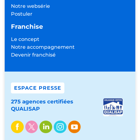
Notre websérie
Postuler
Franchise
Le concept
Notre accompagnement
Devenir franchisé
ESPACE PRESSE
275 agences certifiées
QUALISAP