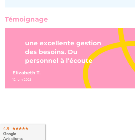
Témoignage
une excellente gestion
des besoins. Du
personnel à l'écoute
Elizabeth T.
12 juin 2025
4.9