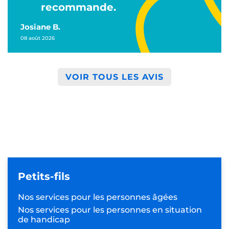
recommande.
Josiane B.
08 août 2026
VOIR TOUS LES AVIS
Petits-fils
Nos services pour les
personnes âgées
Nos services pour les personnes
en situation
de handicap