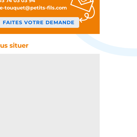
03 74 03 03 94
le-touquet@petits-fils.com
FAITES VOTRE DEMANDE
us situer