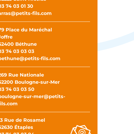
03 74 03 01 30
arras@petits-fils.com
79 Place du Maréchal
Joffre
62400 Béthune
03 74 03 03 03
bethune@petits-fils.com
269 Rue Nationale
62200 Boulogne-sur-Mer
03 74 03 03 50
boulogne-sur-mer@petits-
fils.com
13 Rue de Rosamel
62630 Étaples