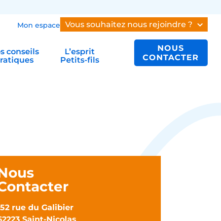
Vous souhaitez nous rejoindre ?
Mon espace
NOUS
s conseils
L’esprit
CONTACTER
ratiques
Petits-fils
Nous
Contacter
152 rue du Galibier
62223 Saint-Nicolas