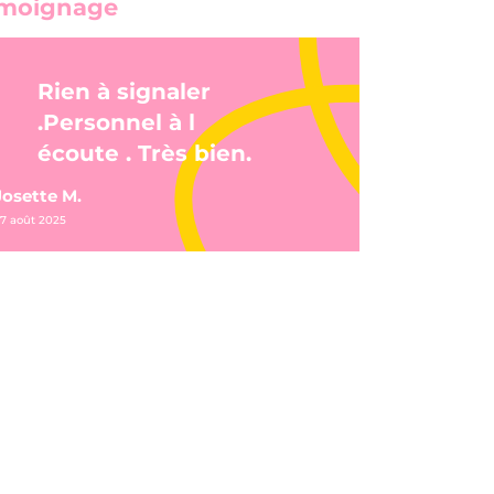
moignage
Rien à signaler
.Personnel à l
écoute . Très bien.
Josette M.
7 août 2025