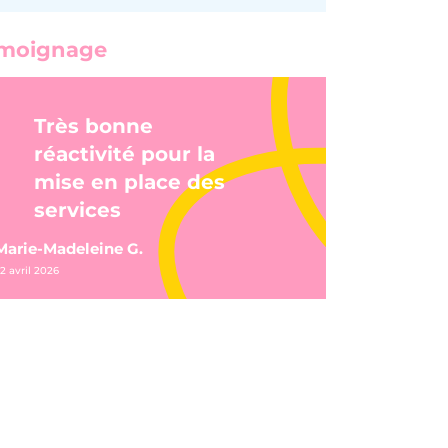
moignage
Très bonne
réactivité pour la
mise en place des
services
Marie-Madeleine G.
2 avril 2026