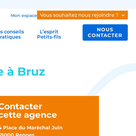
Vous souhaitez nous rejoindre ?
Mon espace
NOUS
s conseils
L’esprit
CONTACTER
ratiques
Petits-fils
e à Bruz
Contacter
cette agence
4 Place du Maréchal Juin
35000 Rennes