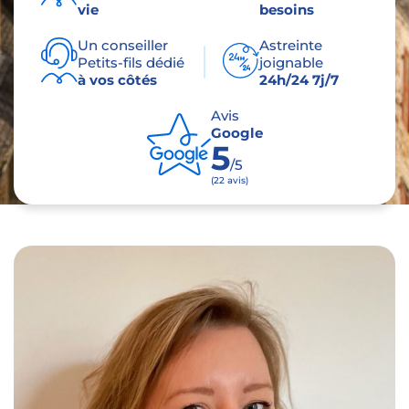
vie
besoins
Un conseiller
Astreinte
Petits-fils dédié
joignable
à vos côtés
24h/24 7j/7
Avis
Google
5
/5
(22 avis)