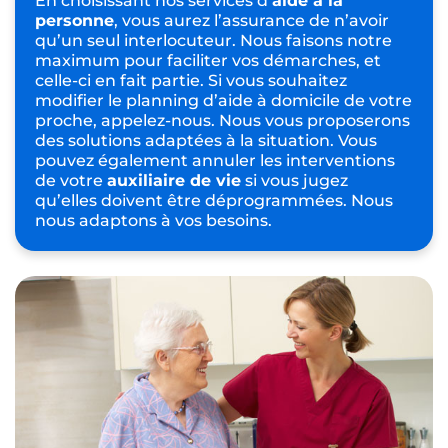
En choisissant nos services d’
aide à la
personne
, vous aurez l’assurance de n’avoir
qu’un seul interlocuteur. Nous faisons notre
maximum pour faciliter vos démarches, et
celle-ci en fait partie. Si vous souhaitez
modifier le planning d’aide à domicile de votre
proche, appelez-nous. Nous vous proposerons
des solutions adaptées à la situation. Vous
pouvez également annuler les interventions
de votre
auxiliaire de vie
si vous jugez
qu’elles doivent être déprogrammées. Nous
nous adaptons à vos besoins.