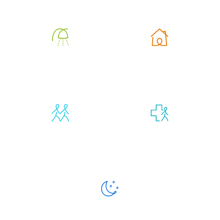
Aide à
Aide à la vie
l’autonomie
quotidienne
Compagnie et
Retour
vie sociale
d’hospitalisation
Présence
de nuit