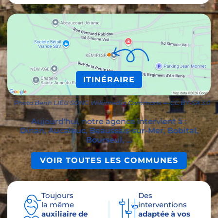
ITINÉRAIRE
Photo Benh LIEU SONG Wikimedia Commons — CC BY-SA 3.0
Aujourd'hui, notre agence intervient à :
Dinan, Aucaleuc, Beaussais-sur-Mer, Bobital,
Bourseul, ...
VOIR TOUTES LES COMMUNES
Toujours
Des
la même
interventions
auxiliaire de
adaptée à vos