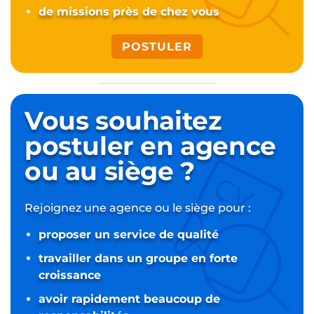
de missions près de chez vous
POSTULER
Vous souhaitez
postuler
en agence
ou au siège ?
Rejoignez une agence ou le siège pour :
proposer un service de qualité
travailler dans un groupe en forte
croissance
avoir rapidement beaucoup de