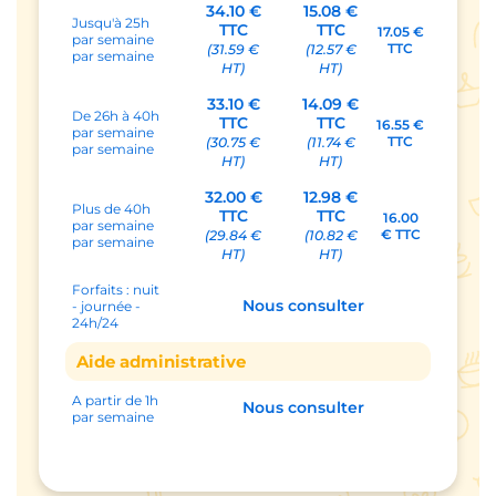
34.10 €
15.08 €
Jusqu'à 25h
TTC
TTC
17.05 €
par semaine
TTC
(31.59 €
(12.57 €
par semaine
HT)
HT)
33.10 €
14.09 €
De 26h à 40h
TTC
TTC
16.55 €
par semaine
TTC
(30.75 €
(11.74 €
par semaine
HT)
HT)
32.00 €
12.98 €
Plus de 40h
TTC
TTC
16.00
par semaine
€ TTC
(29.84 €
(10.82 €
par semaine
HT)
HT)
Forfaits : nuit
Nous consulter
- journée -
24h/24
Aide administrative
A partir de 1h
Nous consulter
par semaine