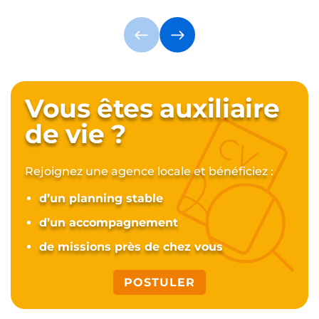
Vous êtes auxiliaire
de vie ?
Rejoignez une agence locale et bénéficiez :
d’un planning stable
d’un accompagnement
de missions près de chez vous
POSTULER