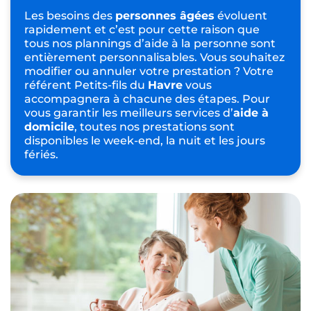
Les besoins des
personnes âgées
évoluent
rapidement et c’est pour cette raison que
tous nos plannings d’aide à la personne sont
entièrement personnalisables. Vous souhaitez
modifier ou annuler votre prestation ? Votre
référent Petits-fils du
Havre
vous
accompagnera à chacune des étapes. Pour
vous garantir les meilleurs services d’
aide à
domicile
, toutes nos prestations sont
disponibles le week-end, la nuit et les jours
fériés.