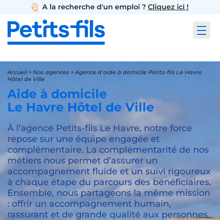
A la recherche d'un emploi ?
Cliquez ici !
Accueil
>
Nos agences
>
Agence d’aide à domicile Petits-fils Le Havre
Hôtel de Ville
Aide à domicile
Le Havre Hôtel de Ville
À l’agence Petits-fils Le Havre, notre force
repose sur une équipe engagée et
complémentaire. La complémentarité de nos
métiers nous permet d’assurer un
accompagnement fluide et un suivi rigoureux
à chaque étape du parcours des bénéficiaires.
Ensemble, nous partageons la même mission
: offrir un accompagnement humain,
rassurant et de grande qualité aux personnes