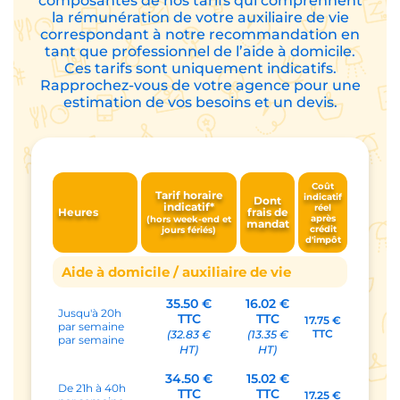
composantes de nos tarifs qui comprennent
la rémunération de votre auxiliaire de vie
correspondant à notre recommandation en
tant que professionnel de l’aide à domicile.
Ces tarifs sont uniquement indicatifs.
Rapprochez-vous de votre agence pour une
estimation de vos besoins et un devis.
Coût
Tarif horaire
indicatif
Dont
indicatif*
réel
Heures
frais de
après
(hors week-end et
mandat
crédit
jours fériés)
d'impôt
Aide à domicile / auxiliaire de vie
35.50 €
16.02 €
Jusqu'à 20h
TTC
TTC
17.75 €
par semaine
TTC
(32.83 €
(13.35 €
par semaine
HT)
HT)
34.50 €
15.02 €
De 21h à 40h
TTC
TTC
17.25 €