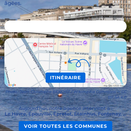
âgées.
ITINÉRAIRE
Photo : Jean-Christophe BENOIST / Wikimedia Commons — CC
BY-SA 4.0
Aujourd'hui, notre agence intervient à :
Le Havre, Épouville, Épretot, Étainhus, Fontenay, ...
VOIR TOUTES LES COMMUNES