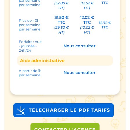
par semaine
TTC
(32.00 €
(12.52 €
par semaine
HT)
HT)
31.50 €
12.02 €
Plus de 40h
TTC
TTC
15.75 €
par semaine
TTC
(29.50 €
(10.02 €
par semaine
HT)
HT)
Forfaits : nuit
Nous consulter
- journée -
24h/24
Aide administrative
A partir de 1h
Nous consulter
par semaine
TÉLÉCHARGER LE PDF TARIFS
CONTACTER L'AGENCE