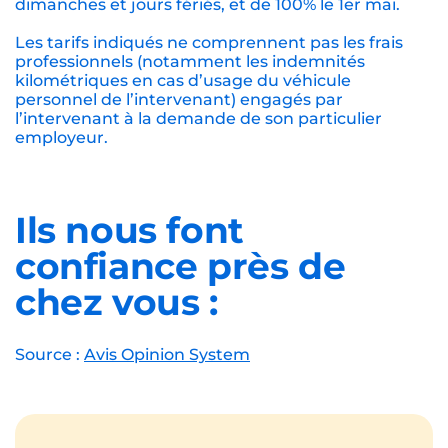
nos frais de mandat
incluant l’ensemble des
services pris en charge par notre agence
(évaluation de vos besoins, sélection attentive
des profils d’auxiliaires de vie, formalités
d’embauche, suivi des heures, paiement des
salaires et charges sociales, gestion des fins
de contrat, assistance juridique, coordination
des interventions, remplacement à la
demande, visites à domicile et suivi régulier
de la qualité, conseils dédiés et
accompagnement des auxiliaires de vie,
astreinte 24h/24 et 7j/7 en cas d’urgence, …) ;
Les tarifs sont indiqués avec un taux de TVA à 20%.
Les tarifs sont majorés de 20% les samedis,
dimanches et jours fériés, et de 100% le 1er mai.
Les tarifs indiqués ne comprennent pas les frais
professionnels (notamment les indemnités
kilométriques en cas d’usage du véhicule
personnel de l’intervenant) engagés par
l’intervenant à la demande de son particulier
employeur.