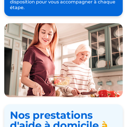
privilégiés. Notre agence Petits-fils
Cambrai
veillera à sélectionner l’auxiliaire de vie qui
correspondra le mieux à la personne âgée de
votre entourage.
Afin de vous proposer des services d’
aide à
domicile
de qualité
,
nous vous offrons
également des plannings d’aide à la personne
personnalisables. Si vous souhaitez modifier,
annuler ou reporter une intervention, vous
pouvez contacter notre agence de
Cambrai
qui sera ravie de vous aider. Par ailleurs, vous
serez mis en relation avec un interlocuteur
dédié. Votre conseiller Petits-fils est à votre
disposition pour vous accompagner à chaque
étape.