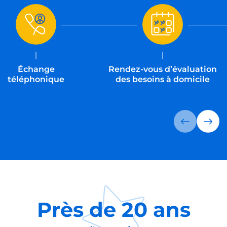
à vos côtés à chaque
étape
Votre conseiller s'adapte à votre rythme pour
chaque étape.
Pour les urgences (par exemple, un retour
d'hospitalisation), nous mettons en place l'aide
en moins de 48h chez vous.
Jour J
J+1
Échange
Rendez-vous d’évaluation
téléphonique
des besoins à domicile