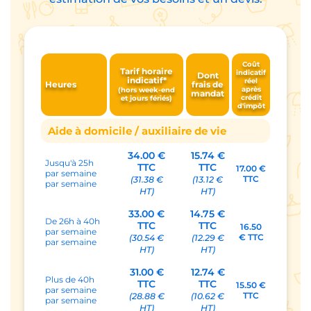
ZÉRO
frais d’inscription
frais de dossier
Le tableau ci-dessous présente les différentes
composantes de nos tarifs qui comprennent
la rémunération de votre auxiliaire de vie
correspondant à notre recommandation en
tant que professionnel de l’aide à domicile.
Ces tarifs sont uniquement indicatifs.
Rapprochez-vous de votre agence pour une
estimation de vos besoins et un devis.
Coût
Tarif horaire
indicatif
Dont
indicatif*
réel
Heures
frais de
après
(hors week-end
mandat
crédit
et jours fériés)
d'impôt