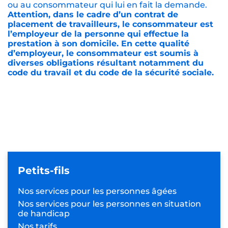
Les prestations de l’agence Petits-fils Cambrai sont
assurées par la société FMCS’eniors, au capital de
10 000 euros, immatriculée au RCS de
Valenciennes sous le n° 902 190 966, dont le siège
social est situé au 21 rue de la gare de Marly 59770
Marly (TVA n° FR 49 902 190 966). L’agrément de
l’agence Petits-fils Cambrai (n° agrément :
SAP902190966) est délivré par la DDETS du Nord,
située Cité administrative 175 rue Gustave-Delory
59800 Lille. Petits-fils remet gratuitement un devis
personnalisé au consommateur à qui il propose
une prestation ou un ensemble de prestations
dont le prix total est supérieur ou égal à 100€ TTC
ou au consommateur qui lui en fait la demande.
Attention, dans le cadre d’un contrat de
placement de travailleurs, le consommateur est
l’employeur de la personne qui effectue la
prestation à son domicile. En cette qualité
d’employeur, le consommateur est soumis à
diverses obligations résultant notamment du
code du travail et du code de la sécurité sociale.