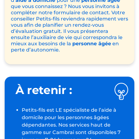
que nos ainés sont attentifs au savoir-être.
C’est pour cela que nous contrôlons la
ponctualité, la présentation et la politesse de
tous les auxiliaires de vie qui souhaiteraient
travailler avec notre agence.
Un casier judiciaire vierge est aussi demandé.
Avant de vous présenter une assistante de
vie, nous nous posons toujours la même
question : « Enverrais-je cette auxiliaire de vie
chez mes propres grands-parents ? ». Comme
vous pouvez le constater, nous vous
présentons uniquement les meilleurs profils.
Vous souhaitez faire appel à nos services
d’
aide à domicile
pour une
personne âgée
que vous connaissez ? Nous vous invitons à
compléter notre formulaire de contact. Votre
conseiller Petits-fils reviendra rapidement vers
vous afin de planifier un rendez-vous
d’évaluation gratuit. Il vous présentera
ensuite l’auxiliaire de vie qui correspondra le
mieux aux besoins de la
personne âgée
en
perte d’autonomie.