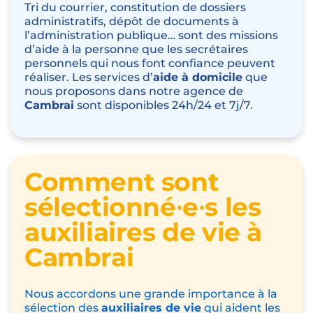
coucher
, de l’
aide à la toilette
, de l’
aide à la
préparation et à la prise des repas
, de l’
aide
aux courses
ou encore de l’
accompagnement
hors du domicile (visite chez le médecin, chez
un ami ou encore promenade).
Nous avons également la possibilité de vous
proposer des solutions d’aide à domicile de
présence de nuit
. Lorsque la
personne âgée
sort d’hospitalisation, elle peut être aidée
grâce à l’intervention d’un auxiliaire de vie qui
pourra la sécuriser pendant la nuit. Notre
agence Petits-fils
Cambrai
dispose également
d’une prestation d’
assistance administrative
.
Tri du courrier, constitution de dossiers
administratifs, dépôt de documents à
l’administration publique… sont des missions
d’aide à la personne que les secrétaires
personnels qui nous font confiance peuvent
réaliser. Les services d’
aide à domicile
que
nous proposons dans notre agence de
Cambrai
sont disponibles 24h/24 et 7j/7.