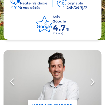
Petits-fils dédié
joignable
à vos côtés
24h/24 7j/7
Avis
Google
4.7
/5
(123 avis)