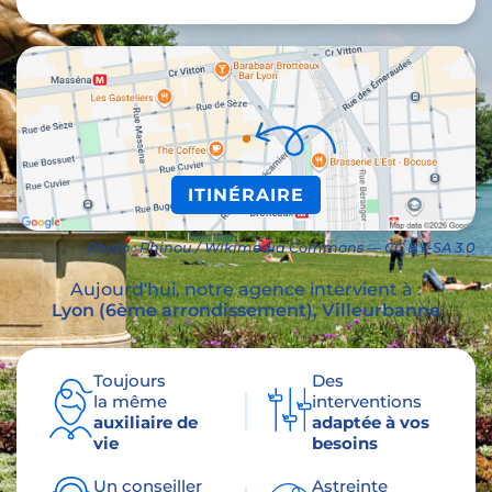
ITINÉRAIRE
Photo : Phinou / Wikimedia Commons — CC BY-SA 3.0
Aujourd'hui, notre agence intervient à :
Lyon (6ème arrondissement),
Villeurbanne
Toujours
Des
la même
interventions
auxiliaire de
adaptée à vos
vie
besoins
Un conseiller
Astreinte