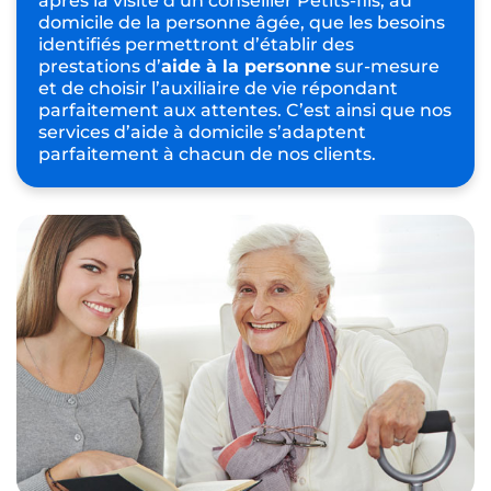
après la visite d’un conseiller Petits-fils, au
domicile de la personne âgée, que les besoins
identifiés permettront d’établir des
prestations d’
aide à la personne
sur-mesure
et de choisir l’auxiliaire de vie répondant
parfaitement aux attentes. C’est ainsi que nos
services d’aide à domicile s’adaptent
parfaitement à chacun de nos clients.