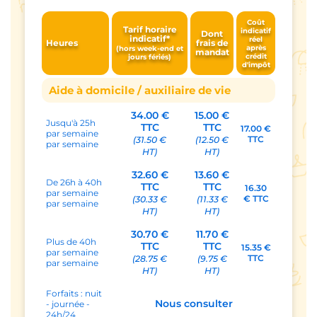
Coût
Tarif horaire
indicatif
Dont
indicatif*
réel
Heures
frais de
après
(hors week-end et
mandat
crédit
jours fériés)
d'impôt
Aide à domicile / auxiliaire de vie
34.00 €
15.00 €
Jusqu'à 25h
TTC
TTC
17.00 €
par semaine
TTC
(31.50 €
(12.50 €
par semaine
HT)
HT)
32.60 €
13.60 €
De 26h à 40h
TTC
TTC
16.30
par semaine
€ TTC
(30.33 €
(11.33 €
par semaine
HT)
HT)
30.70 €
11.70 €
Plus de 40h
TTC
TTC
15.35 €
par semaine
TTC
(28.75 €
(9.75 €
par semaine
HT)
HT)
Forfaits : nuit
Nous consulter
- journée -
24h/24