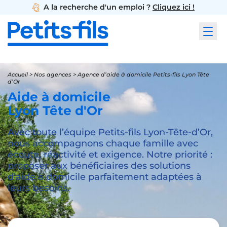
A la recherche d'un emploi ?
Cliquez ici !
Accueil
>
Nos agences
>
Agence d’aide à domicile Petits-fils Lyon Tête
d’Or
Aide à domicile
Lyon Tête d'Or
Avec toute l’équipe Petits-fils Lyon-Tête-d’Or,
nous accompagnons chaque famille avec
écoute, réactivité et exigence. Notre priorité :
proposer aux bénéficiaires des solutions
d’aide à domicile parfaitement adaptées à
leurs besoins.