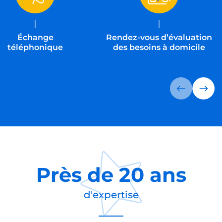
Échange
Rendez-vous d’évaluation
téléphonique
des besoins à domicile
Près de
20 ans
d'expertise