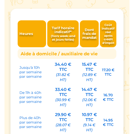
Coût
Tarif horaire
indicatif
Dont
indicatif*
réel
Heures
frais de
après
(hors week-end
mandat
crédit
et jours fériés)
d'impôt
Aide à domicile / auxiliaire de vie
34.40 €
15.47 €
Jusqu'à 10h
TTC
TTC
17.20 €
par semaine
TTC
(31.82 €
(12.89 €
par semaine
HT)
HT)
33.40 €
14.47 €
De 11h à 40h
TTC
TTC
16.70
par semaine
€ TTC
(30.99 €
(12.06 €
par semaine
HT)
HT)
29.90 €
10.97 €
Plus de 40h
TTC
TTC
14.95
par semaine
€ TTC
(28.07 €
(9.14 €
par semaine
HT)
HT)