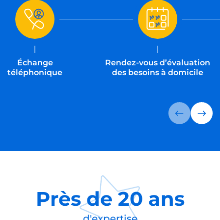
Échange
Rendez-vous d’évaluation
téléphonique
des besoins à domicile
Près de
20 ans
d'expertise