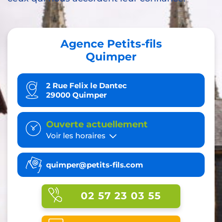
Agence Petits-fils
Quimper
2 Rue Felix le Dantec
29000 Quimper
Ouverte actuellement
Voir les horaires
quimper@petits-fils.com
02 57 23 03 55