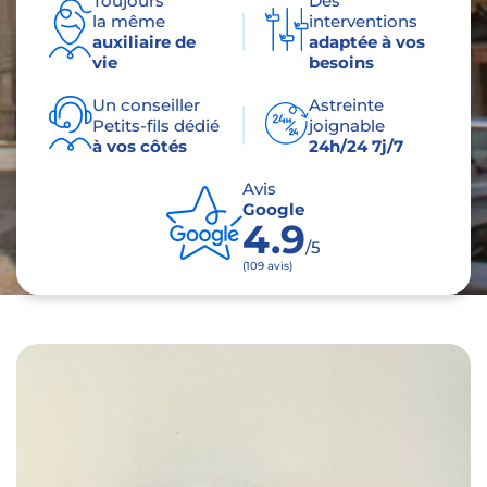
Toujours
Des
la même
interventions
auxiliaire de
adaptée à vos
vie
besoins
Un conseiller
Astreinte
Petits-fils dédié
joignable
à vos côtés
24h/24 7j/7
Avis
Google
4.9
/5
(109 avis)