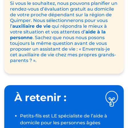
Si vous le souhaitez, nous pouvons planifier un
rendez-vous d’évaluation gratuit au domicile
de votre proche dépendant sur la région de
Quimper. Nous sélectionnerons pour vous
l’
auxiliaire de vie
qui répondra le mieux à
votre situation et vos attentes d’
aide à la
personne
. Sachez que nous nous posons
toujours la même question avant de vous
proposer un assistant de vie : « Enverrais-je
cet auxiliaire de vie chez mes propres grands-
parents ? ».
À retenir :
Petits-fils est LE spécialiste de l’aide à
domicile pour les personnes âgées