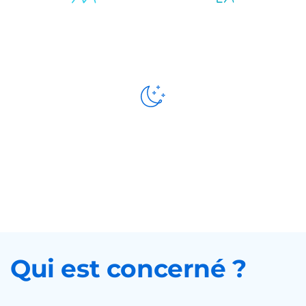
Compagnie et
Retour
vie sociale
d’hospitalisation
Présence
de nuit
Qui est concerné ?