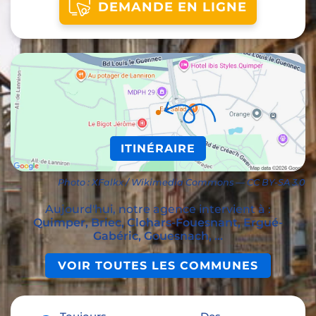
DEMANDE EN LIGNE
ITINÉRAIRE
Photo : XFalkx / Wikimedia Commons — CC BY-SA 3.0
Aujourd'hui, notre agence intervient à :
Quimper, Briec, Clohars-Fouesnant, Ergué-
Gabéric, Gouesnach, ...
VOIR TOUTES LES COMMUNES