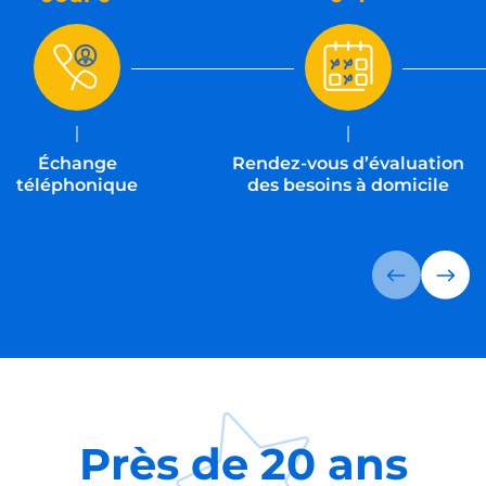
Échange
Rendez-vous d’évaluation
téléphonique
des besoins à domicile
Près de
20 ans