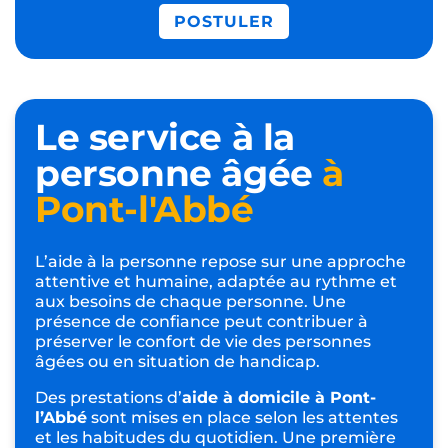
POSTULER
Le service à la
personne âgée
à
Pont-l'Abbé
L’aide à la personne repose sur une approche
attentive et humaine, adaptée au rythme et
aux besoins de chaque personne. Une
présence de confiance peut contribuer à
préserver le confort de vie des personnes
âgées ou en situation de handicap.
Des prestations d’
aide à domicile à Pont-
l’Abbé
sont mises en place selon les attentes
et les habitudes du quotidien. Une première