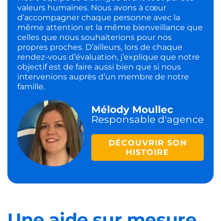
valeurs humaines. Nous avons à cœur
d’accompagner chaque personne avec la
même attention et la même bienveillance que
celles que nous souhaiterions pour nos
propres proches. D’ailleurs, lors de chaque
rendez-vous d’évaluation, j’explique que notre
objectif est de faire aussi bien que si nous
intervenions auprès d’un membre de notre
famille.
Mélody Moullec
Responsable d'agence
DÉCOUVRIR SON
HISTOIRE
Une aide sur mesure