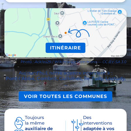
ITINÉRAIRE
Photo : Ackles29 / Wikimedia Commons — CC BY-SA 3.0
Aujourd'hui, notre agence intervient à :
Pont-l'Abbé, Combrit, Guilvinec, Île-Tudy, Loctudy,
...
VOIR TOUTES LES COMMUNES
Toujours
Des
la même
interventions
auxiliaire de
adaptée à vos