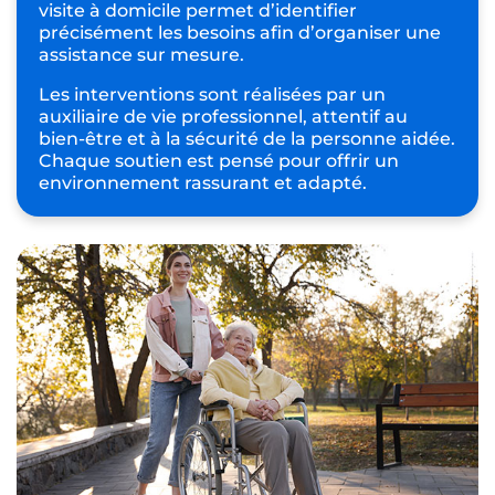
visite à domicile permet d’identifier
précisément les besoins afin d’organiser une
assistance sur mesure.
Les interventions sont réalisées par un
auxiliaire de vie professionnel, attentif au
bien-être et à la sécurité de la personne aidée.
Chaque soutien est pensé pour offrir un
environnement rassurant et adapté.