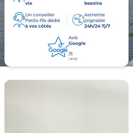
vie
besoins
Un conseiller
Astreinte
Petits-fils dédié
joignable
à vos côtés
24h/24 7j/7
Avis
Google
/5
( avis)