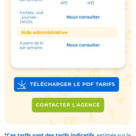
HT)
HT)
Forfaits : nuit
Nous consulter
- journée -
24h/24
Aide administrative
A partir de 1h
Nous consulter
par semaine
TÉLÉCHARGER LE PDF TARIFS
CONTACTER L'AGENCE
*Ces tarifs sont des tarifs indicatifs,
estimés sur la