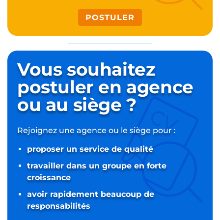
POSTULER
Vous souhaitez
postuler
en agence
ou au siège ?
Rejoignez une agence ou le siège pour :
proposer un service de qualité
travailler dans un groupe en forte
croissance
avoir rapidement beaucoup de
responsabilités