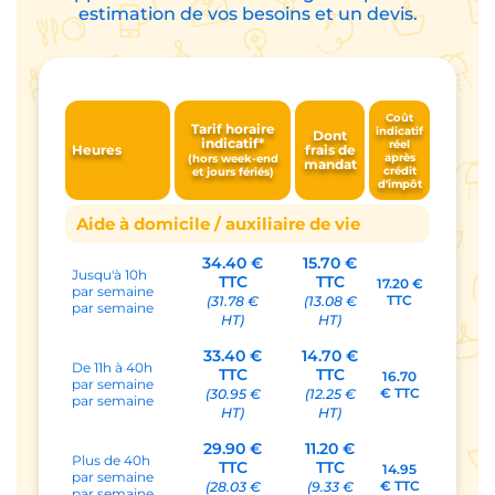
estimation de vos besoins et un devis.
Coût
Tarif horaire
indicatif
Dont
indicatif*
réel
Heures
frais de
après
(hors week-end
mandat
crédit
et jours fériés)
d'impôt
Aide à domicile / auxiliaire de vie
34.40 €
15.70 €
Jusqu'à 10h
TTC
TTC
17.20 €
par semaine
TTC
(31.78 €
(13.08 €
par semaine
HT)
HT)
33.40 €
14.70 €
De 11h à 40h
TTC
TTC
16.70
par semaine
€ TTC
(30.95 €
(12.25 €
par semaine
HT)
HT)
29.90 €
11.20 €
Plus de 40h
TTC
TTC
14.95
par semaine
€ TTC
(28.03 €
(9.33 €
par semaine