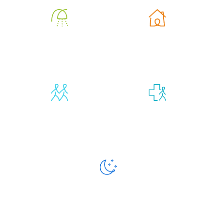
Aide à
Aide à la vie
l’autonomie
quotidienne
Compagnie et
Retour
vie sociale
d’hospitalisation
Présence
de nuit