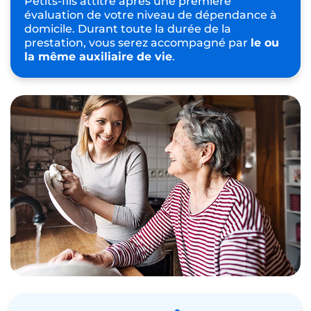
Petits-fils attitré après une première
évaluation de votre niveau de dépendance à
domicile. Durant toute la durée de la
prestation, vous serez accompagné par
le ou
la même auxiliaire de vie
.