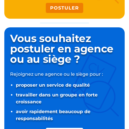
POSTULER
Vous souhaitez
postuler
en agence
ou au siège ?
Rejoignez une agence ou le siège pour :
proposer un service de qualité
travailler dans un groupe en forte
croissance
avoir rapidement beaucoup de
responsabilités