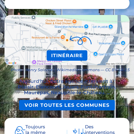
ITINÉRAIRE
Photo : ℍenry Salomé / Wikimedia Commons — CC BY-SA 2.5
Aujourd'hui, notre agence intervient à :
Plaisir, Elancourt, Jouars-Pontchartrain,
Maurepas, Neauphle-le-Château, ...
VOIR TOUTES LES COMMUNES
Toujours
Des
la même
interventions