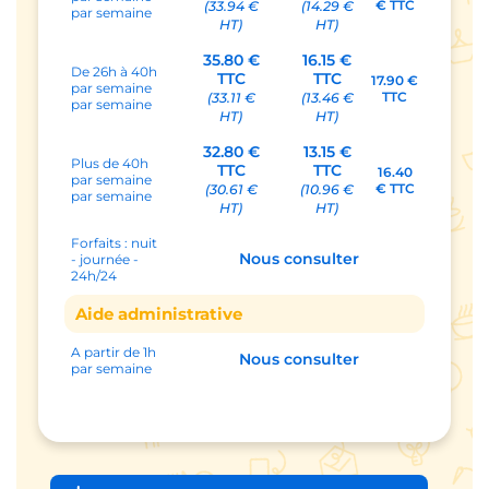
€ TTC
(33.94 €
(14.29 €
par semaine
HT)
HT)
35.80 €
16.15 €
De 26h à 40h
TTC
TTC
17.90 €
par semaine
TTC
(33.11 €
(13.46 €
par semaine
HT)
HT)
32.80 €
13.15 €
Plus de 40h
TTC
TTC
16.40
par semaine
€ TTC
(30.61 €
(10.96 €
par semaine
HT)
HT)
Forfaits : nuit
Nous consulter
- journée -
24h/24
Aide administrative
A partir de 1h
Nous consulter
par semaine