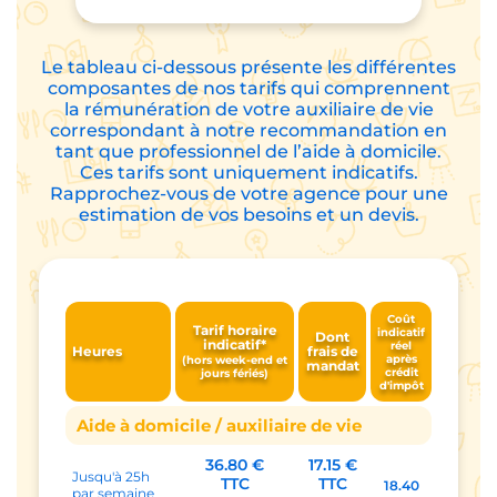
Le tableau ci-dessous présente les différentes
composantes de nos tarifs qui comprennent
la rémunération de votre auxiliaire de vie
correspondant à notre recommandation en
tant que professionnel de l’aide à domicile.
Ces tarifs sont uniquement indicatifs.
Rapprochez-vous de votre agence pour une
estimation de vos besoins et un devis.
Coût
Tarif horaire
indicatif
Dont
indicatif*
réel
Heures
frais de
après
(hors week-end et
mandat
crédit
jours fériés)
d'impôt
Aide à domicile / auxiliaire de vie
36.80 €
17.15 €
Jusqu'à 25h
TTC
TTC
18.40
par semaine