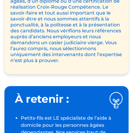
âgées, d’un diplôme ou d’une certification de
réalisation Croix-Rouge Compétence. Le
savoir-faire et tout aussi important que le
savoir-être et nous sommes attentifs à la
ponctualité, à la politesse et à la présentation
des candidats. Nous vérifions leurs références
auprès d’anciens employeurs et nous
demandons un casier judiciaire vierge. Vous
l’aurez compris, nous sélectionnons
uniquement des intervenants dont l’expertise
n’est plus à prouver.
À retenir :
Petits-fils est LE spécialiste de l’aide à
domicile pour les personnes âgées
dépendantes. Nos services haut de