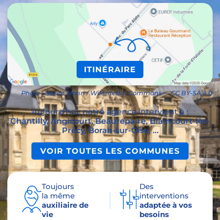
ITINÉRAIRE
Photo : Basile Morin / Wikimedia Commons — CC BY-SA 4.0
Aujourd'hui, notre agence intervient à :
Chantilly, Angicourt, Beaurepaire, Blaincourt-lès-
Précy, Boran-sur-Oise, ...
VOIR TOUTES LES COMMUNES
Toujours
Des
la même
interventions
auxiliaire de
adaptée à vos
vie
besoins