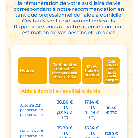
la rémunération de votre auxiliaire de vie
correspondant à notre recommandation en
tant que professionnel de l’aide à domicile.
Ces tarifs sont uniquement indicatifs.
Rapprochez-vous de votre agence pour une
estimation de vos besoins et un devis.
Coût
Tarif horaire
indicatif
Dont
indicatif*
réel
Heures
frais de
après
(hors week-end
mandat
crédit
et jours fériés)
d'impôt
Aide à domicile / auxiliaire de vie
36.80 €
17.14 €
Jusqu'à 25h
TTC
TTC
18.40
par semaine
€ TTC
(33.94 €
(14.28 €
par semaine
HT)
HT)
35.80 €
16.14 €
De 26h à 40h
TTC
TTC
17.90 €
par semaine