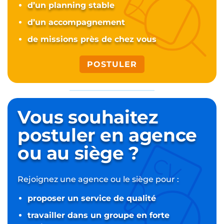
d’un planning stable
d’un accompagnement
de missions près de chez vous
POSTULER
Vous souhaitez
postuler
en agence
ou au siège ?
Rejoignez une agence ou le siège pour :
proposer un service de qualité
travailler dans un groupe en forte