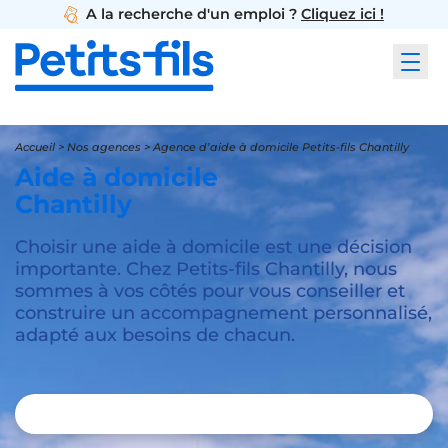
A la recherche d'un emploi ?
Cliquez ici !
Accueil
>
Nos agences
>
Agence d’aide à domicile Petits-fils Chantilly
Aide à domicile
Chantilly
Choisir une aide à domicile est une décision
importante. Chez Petits-fils Chantilly, nous
sommes à vos côtés pour vous conseiller et
construire un accompagnement personnalisé,
adapté aux besoins de chacun.