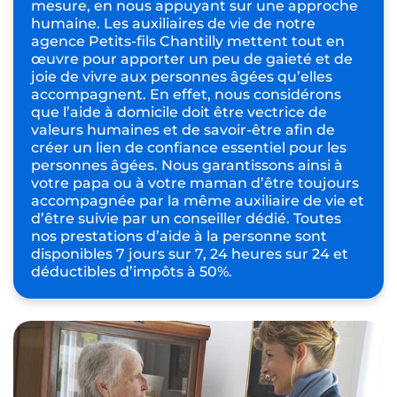
mesure, en nous appuyant sur une approche
humaine. Les auxiliaires de vie de notre
agence Petits-fils Chantilly
mettent tout en
œuvre pour apporter un peu de gaieté et de
joie de vivre aux personnes âgées qu’elles
accompagnent. En effet, nous considérons
que l’aide à domicile doit être vectrice de
valeurs humaines et de savoir-être afin de
créer un lien de confiance essentiel pour les
personnes âgées. Nous garantissons ainsi à
votre papa ou à votre maman d’être toujours
accompagnée par la même auxiliaire de vie et
d’être suivie par un conseiller dédié. Toutes
nos prestations d’aide à la personne sont
disponibles 7 jours sur 7, 24 heures sur 24 et
déductibles d’impôts à 50%.