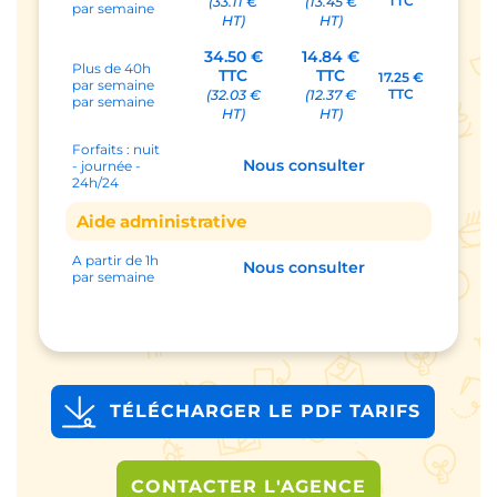
TTC
(33.11 €
(13.45 €
par semaine
HT)
HT)
34.50 €
14.84 €
Plus de 40h
TTC
TTC
17.25 €
par semaine
TTC
(32.03 €
(12.37 €
par semaine
HT)
HT)
Forfaits : nuit
Nous consulter
- journée -
24h/24
Aide administrative
A partir de 1h
Nous consulter
par semaine
TÉLÉCHARGER LE PDF TARIFS
CONTACTER L'AGENCE