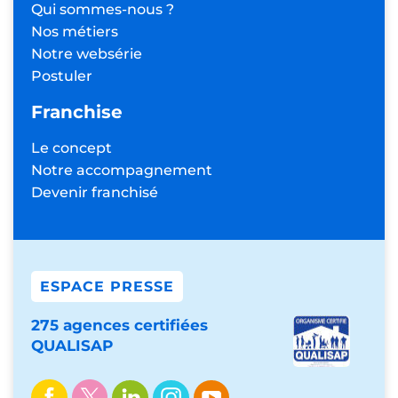
Qui sommes-nous ?
Nos métiers
Notre websérie
Postuler
Franchise
Le concept
Notre accompagnement
Devenir franchisé
ESPACE PRESSE
275 agences certifiées
QUALISAP