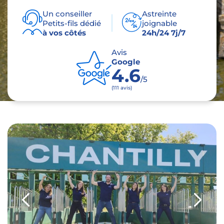
Un conseiller
Astreinte
Petits-fils dédié
joignable
à vos côtés
24h/24 7j/7
Avis
Google
4.6
/5
(111 avis)