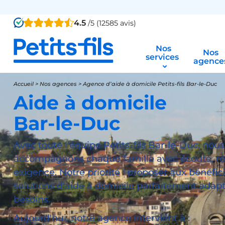
4.5
/5 (12585 avis)
Nos
Nos
services
agence
Accueil
>
Nos agences
>
Agence d’aide à domicile Petits-fils Bar-le-Duc
Aide à domicile
Bar-le-Duc
Avec toute l’équipe Petits-fils Bar-le-Duc, nous
accompagnons chaque famille avec écoute, réa
exigence. Notre priorité : proposer aux bénéfic
solutions d’aide à domicile parfaitement adapt
besoins.
Aujourd'hui, notre agence intervient à :