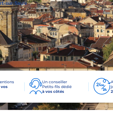
t-sur-Saulx
ventions
Un conseiller
A
 vos
Petits-fils dédié
j
à vos côtés
2