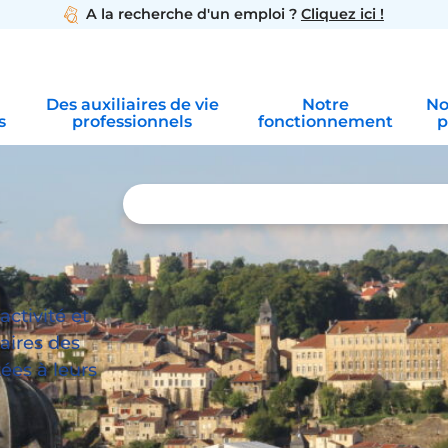
A la recherche d'un emploi ?
Cliquez ici !
Des auxiliaires de vie
Notre
No
s
professionnels
fonctionnement
p
ctivité et
iaires des
ées à leurs