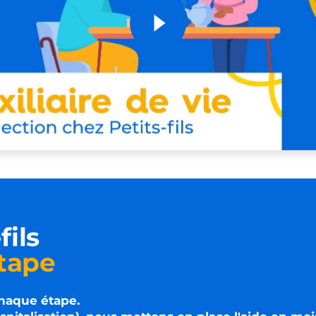
fils
étape
chaque étape.