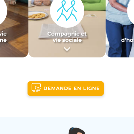
vie
Compagnie et
nne
vie sociale
d’ho
DEMANDE EN LIGNE