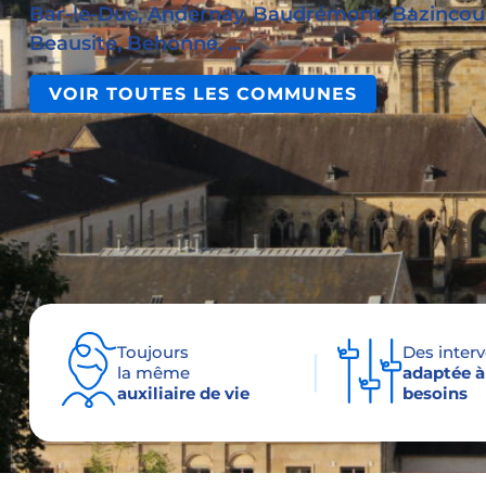
Bar-le-Duc, Andernay, Baudrémont, Bazincour
Beausite, Behonne, ...
VOIR TOUTES LES COMMUNES
Toujours
Des inter
la même
adaptée à
auxiliaire de vie
besoins