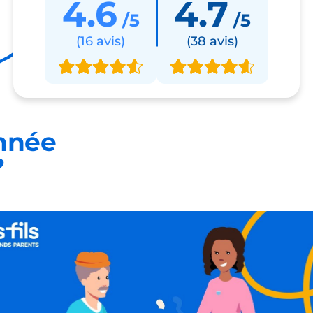
4.6
4.7
/5
/5
(16 avis)
(38 avis)
nnée
?