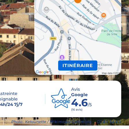
ITINÉRAIRE
Avis
streinte
Google
oignable
4.6
4h/24 7j/7
/5
(16 avis)
Photo : Ketounette / Wikimedia Commons — CC BY-SA 4.0