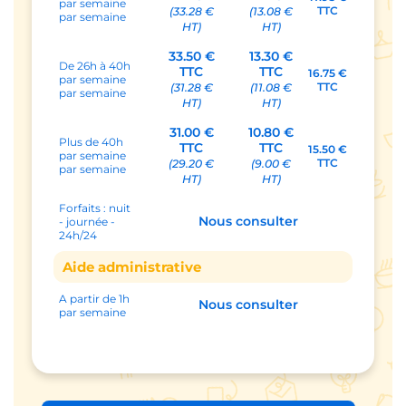
par semaine
TTC
(33.28 €
(13.08 €
par semaine
HT)
HT)
33.50 €
13.30 €
De 26h à 40h
TTC
TTC
16.75 €
par semaine
TTC
(31.28 €
(11.08 €
par semaine
HT)
HT)
31.00 €
10.80 €
Plus de 40h
TTC
TTC
15.50 €
par semaine
TTC
(29.20 €
(9.00 €
par semaine
HT)
HT)
Forfaits : nuit
Nous consulter
- journée -
24h/24
Aide administrative
A partir de 1h
Nous consulter
par semaine