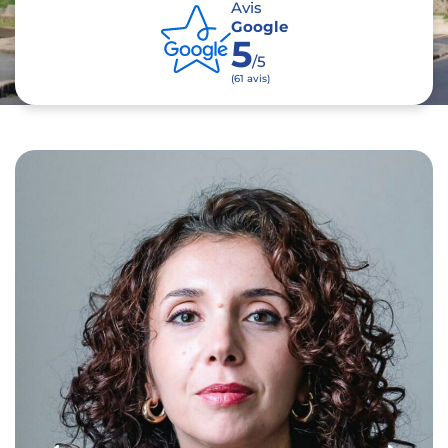
Avis
Google
5
/5
(61 avis)