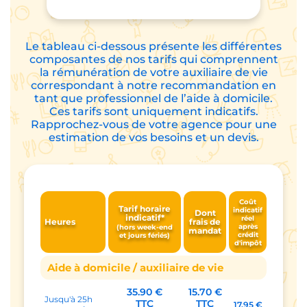
Le tableau ci-dessous présente les différentes
composantes de nos tarifs qui comprennent
la rémunération de votre auxiliaire de vie
correspondant à notre recommandation en
tant que professionnel de l’aide à domicile.
Ces tarifs sont uniquement indicatifs.
Rapprochez-vous de votre agence pour une
estimation de vos besoins et un devis.
Coût
Tarif horaire
indicatif
Dont
indicatif*
réel
Heures
frais de
après
(hors week-end
mandat
crédit
et jours fériés)
d'impôt
Aide à domicile / auxiliaire de vie
35.90 €
15.70 €
Jusqu'à 25h
TTC
TTC
17.95 €