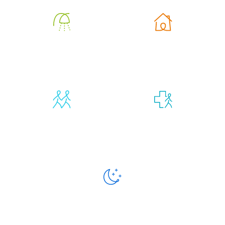
Aide à
Aide à la vie
l’autonomie
quotidienne
Compagnie et
Retour
vie sociale
d’hospitalisation
Présence
de nuit