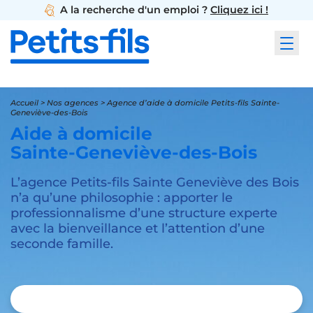
A la recherche d'un emploi ?
Cliquez ici !
Accueil
>
Nos agences
>
Agence d’aide à domicile Petits-fils Sainte-
Geneviève-des-Bois
Aide à domicile
Sainte-Geneviève-des-Bois
L’agence Petits-fils Sainte Geneviève des Bois
n’a qu’une philosophie : apporter le
professionnalisme d’une structure experte
avec la bienveillance et l’attention d’une
seconde famille.