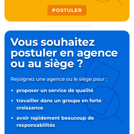
POSTULER
Vous souhaitez
postuler
en agence
ou au siège ?
Rejoignez une agence ou le siège pour :
proposer un service de qualité
travailler dans un groupe en forte
croissance
avoir rapidement beaucoup de
responsabilités