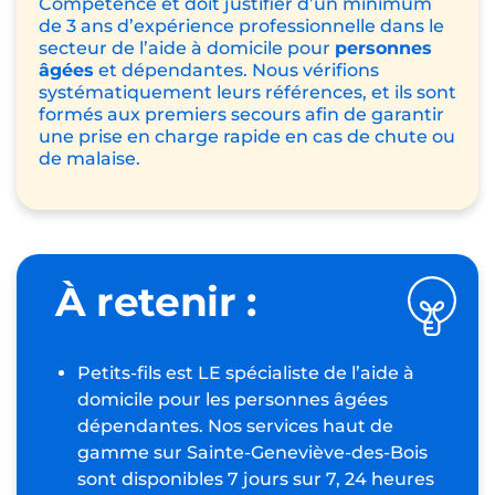
Compétence
et doit justifier d’un minimum
de 3 ans d’expérience professionnelle dans le
secteur de l’aide à domicile pour
personnes
âgées
et dépendantes. Nous vérifions
systématiquement leurs références, et ils sont
formés aux premiers secours afin de garantir
une prise en charge rapide en cas de chute ou
de malaise.
À retenir :
Petits-fils est LE spécialiste de l’aide à
domicile pour les personnes âgées
dépendantes. Nos services haut de
gamme sur Sainte-Geneviève-des-Bois
sont disponibles 7 jours sur 7, 24 heures