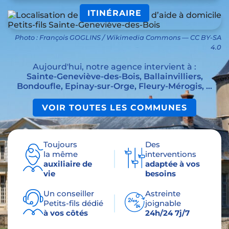
ITINÉRAIRE
Photo : François GOGLINS / Wikimedia Commons — CC BY-SA
4.0
Aujourd'hui, notre agence intervient à :
Sainte-Geneviève-des-Bois, Ballainvilliers,
Bondoufle, Epinay-sur-Orge, Fleury-Mérogis, ...
VOIR TOUTES LES COMMUNES
Toujours
Des
la même
interventions
auxiliaire de
adaptée à vos
vie
besoins
Un conseiller
Astreinte
Petits-fils dédié
joignable
à vos côtés
24h/24 7j/7