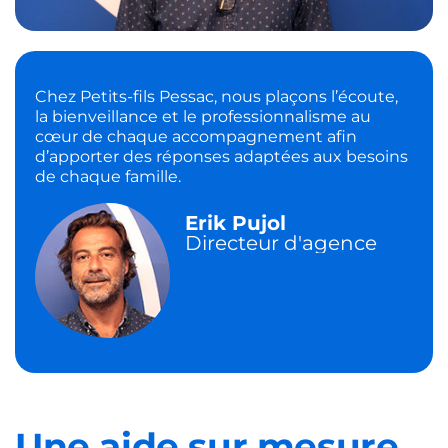
Chez Petits-fils Pessac, nous plaçons l’écoute,
la bienveillance et le professionnalisme au
cœur de chaque accompagnement afin
d’apporter des réponses adaptées aux besoins
de chaque famille.
Erik Pujol
Directeur d'agence
Une aide sur mesure