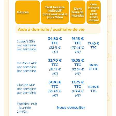
Coût
Tarif horaire
indicatif
Dont
indicatif*
réel
Heures
frais de
après
(hors week-end et
mandat
crédit
jours fériés)
d'impôt
Aide à domicile / auxiliaire de vie
34.80 €
16.15 €
Jusqu'à 25h
TTC
TTC
17.40 €
par semaine
TTC
(32.11 €
(13.46 €
par semaine
HT)
HT)
33.70 €
15.05 €
De 26h à 40h
TTC
TTC
16.85
par semaine
€ TTC
(31.19 €
(12.54 €
par semaine
HT)
HT)
31.90 €
13.25 €
Plus de 40h
TTC
TTC
15.95 €
par semaine
TTC
(29.69 €
(11.04 €
par semaine
HT)
HT)
Forfaits : nuit
Nous consulter
- journée -
24h/24