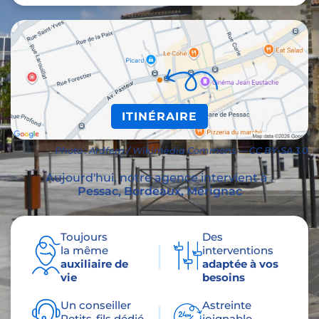
ITINÉRAIRE
Photo : Ardfern / Wikimedia Commons — CC BY-SA 3.0
Aujourd'hui, notre agence intervient à :
Pessac,
Bordeaux
, Mérignac
Toujours
Des
la même
interventions
auxiliaire de
adaptée à vos
vie
besoins
Un conseiller
Astreinte
Petits-fils dédié
joignable