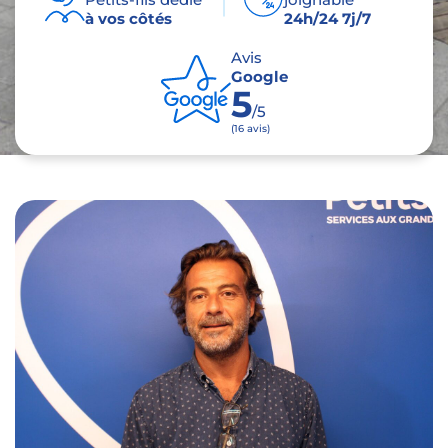
à vos côtés
24h/24 7j/7
Avis
Google
5
/5
(16 avis)