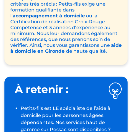
critères très précis : Petits-fils exige une
formation qualifiante dans
l’
accompagnement à domicile
ou la
Certification de réalisation Croix-Rouge
Compétence
et 3 années d’expérience au
minimum. Nous leur demandons également
des références, que nous prenons soin de
vérifier. Ainsi, nous vous garantissons une
aide
à domicile en Gironde
de haute qualité.
À retenir :
Petits-fils est LE spécialiste de l’aide à
domicile pour les personnes âgées
dépendantes. Nos services haut de
gamme sur Pessac sont disponibles 7