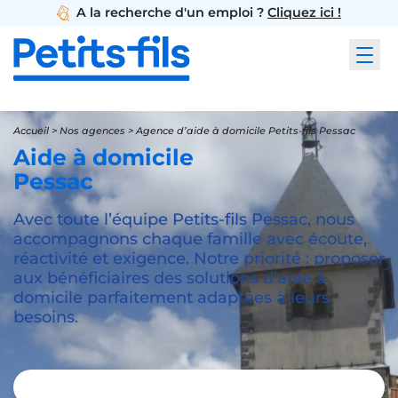
A la recherche d'un emploi ?
Cliquez ici !
Accueil
>
Nos agences
>
Agence d’aide à domicile Petits-fils Pessac
Aide à domicile
Pessac
Avec toute l’équipe Petits-fils Pessac, nous
accompagnons chaque famille avec écoute,
réactivité et exigence. Notre priorité : proposer
aux bénéficiaires des solutions d’aide à
domicile parfaitement adaptées à leurs
besoins.