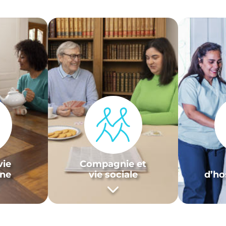
vie
Compagnie et
nne
vie sociale
d’ho