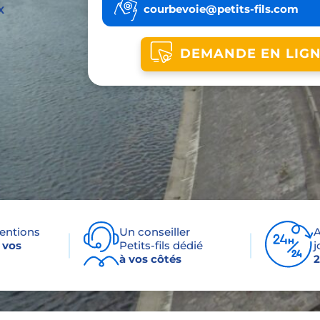
x
courbevoie@petits-fils.com
DEMANDE EN LIG
ventions
Un conseiller
A
 vos
Petits-fils dédié
j
à vos côtés
2