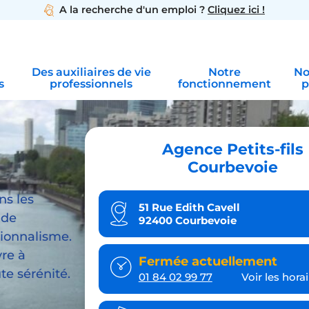
A la recherche d'un emploi ?
Cliquez ici !
Des auxiliaires de vie
Notre
No
s
professionnels
fonctionnement
p
Agence Petits-fils
Courbevoie
ns les
51 Rue Edith Cavell
 de
92400 Courbevoie
sionnalisme.
vre à
Fermée actuellement
te sérénité.
01 84 02 99 77
Voir les hora