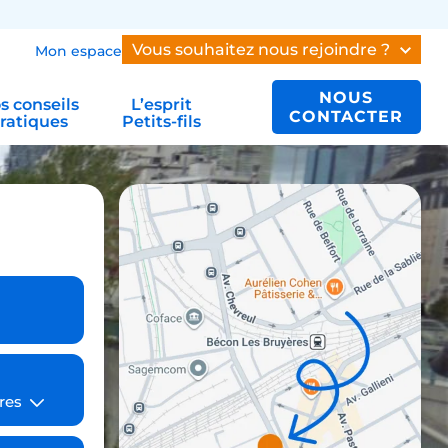
Vous souhaitez nous rejoindre ?
Mon espace
NOUS
s conseils
L’esprit
CONTACTER
ratiques
Petits-fils
ires