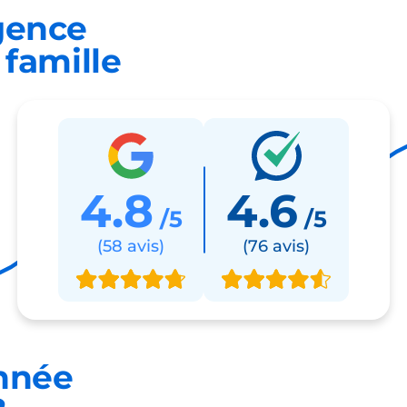
gence
famille
4.8
4.6
/5
/5
(58 avis)
(76 avis)
nnée