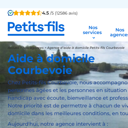
4.5
/5 (12586 avis)
Nos
Nos
services
agence
Accueil
>
Nos agences
>
Agence d’aide à domicile Petits-fils Courbevoie
Aide à domicile
Courbevoie
Chez Petits-fils Courbevoie, nous accompagno
personnes âgées et les personnes en situation
handicap avec écoute, bienveillance et profes
Notre priorité est de permettre à chacun de vi
domicile dans les meilleures conditions, en tou
Aujourd'hui, notre agence intervient à :