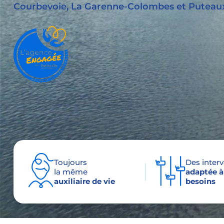
Courbevoie, La Garenne-Colombes et Puteau
Toujours
Des inter
la même
adaptée à
auxiliaire de vie
besoins