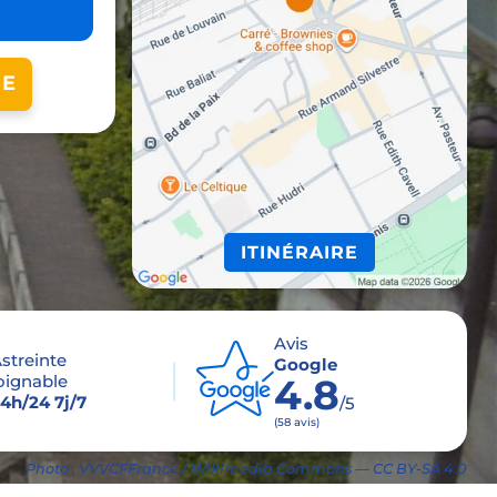
NE
ITINÉRAIRE
Avis
streinte
Google
oignable
4.8
4h/24 7j/7
/5
(58 avis)
Photo : VVVCFFrance / Wikimedia Commons — CC BY-SA 4.0