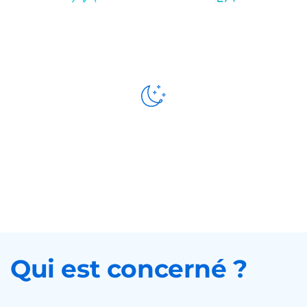
Compagnie et
Retour
vie sociale
d’hospitalisation
Présence
de nuit
Qui est concerné ?