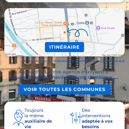
ITINÉRAIRE
Photo : AirScott / Wikimedia Commons — CC BY-SA 4.0
Aujourd'hui, notre agence intervient à :
Cluses, Ayse, Bonneville, Brizon, Combloux, ...
VOIR TOUTES LES COMMUNES
Toujours
Des
la même
interventions
auxiliaire de
adaptée à vos
vie
besoins