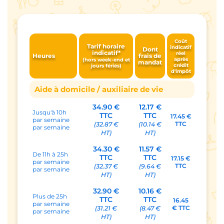
Coût
Tarif horaire
indicatif
Dont
indicatif*
réel
Heures
frais de
après
(hors week-end et
mandat
crédit
jours fériés)
d'impôt
Aide à domicile / auxiliaire de vie
34.90 €
12.17 €
Jusqu'à 10h
TTC
TTC
17.45 €
par semaine
TTC
(32.87 €
(10.14 €
par semaine
HT)
HT)
34.30 €
11.57 €
De 11h à 25h
TTC
TTC
17.15 €
par semaine
TTC
(32.37 €
(9.64 €
par semaine
HT)
HT)
32.90 €
10.16 €
Plus de 25h
TTC
TTC
16.45
par semaine
€ TTC
(31.21 €
(8.47 €
par semaine
HT)
HT)