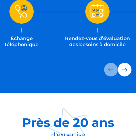
Échange
Rendez-vous d’évaluation
téléphonique
des besoins à domicile
Près de
20 ans
d'expertise