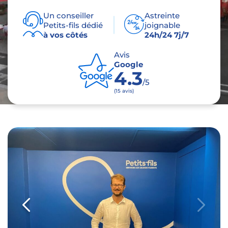
Un conseiller
Astreinte
Petits-fils dédié
joignable
à vos côtés
24h/24 7j/7
Avis
Google
4.3
/5
(15 avis)