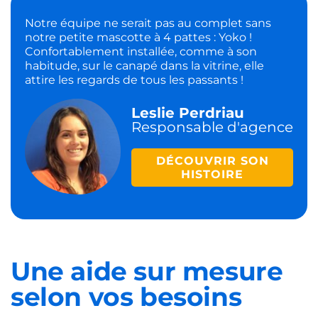
Notre équipe ne serait pas au complet sans
notre petite mascotte à 4 pattes : Yoko !
Confortablement installée, comme à son
habitude, sur le canapé dans la vitrine, elle
attire les regards de tous les passants !
Leslie Perdriau
Responsable d'agence
DÉCOUVRIR SON
HISTOIRE
Une aide sur mesure
selon vos besoins