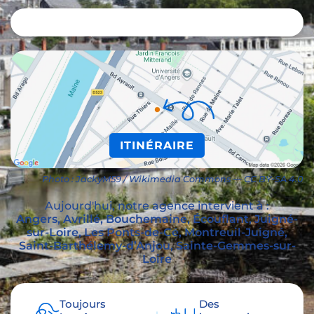
ITINÉRAIRE
Photo : JackyM59 / Wikimedia Commons — CC BY-SA 4.0
Aujourd'hui, notre agence intervient à :
Angers,
Avrillé
, Bouchemaine, Écouflant, Juigné-
sur-Loire, Les Ponts-de-Cé, Montreuil-Juigné,
Saint-Barthélemy-d’Anjou, Sainte-Gemmes-sur-
Loire
Toujours
Des