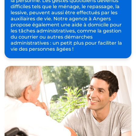
la personne. Les gestes quotidiens devenus
difficiles tels que le ménage, le repassage, la
lessive, peuvent aussi être effectués par les
auxiliaires de vie. Notre agence à Angers
propose également une aide à domicile pour
les
tâches administratives
, comme la gestion
du courrier ou autres démarches
administratives : un petit plus pour faciliter la
vie des personnes âgées !