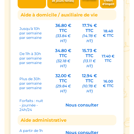
crédit
et jours fériés)
d'impôt
Aide à domicile / auxiliaire de vie
36.80 €
17.74 €
Jusqu'à 10h
TTC
TTC
18.40
par semaine
€ TTC
(33.84 €
(14.78 €
par semaine
HT)
HT)
34.80 €
15.73 €
De 11h à 30h
TTC
TTC
17.40 €
par semaine
TTC
(32.18 €
(13.11 €
par semaine
HT)
HT)
32.00 €
12.94 €
Plus de 30h
TTC
TTC
16.00
par semaine
€ TTC
(29.84 €
(10.78 €
par semaine
HT)
HT)
Forfaits : nuit
Nous consulter
- journée -
24h/24
Aide administrative
A partir de 1h
Nous consulter