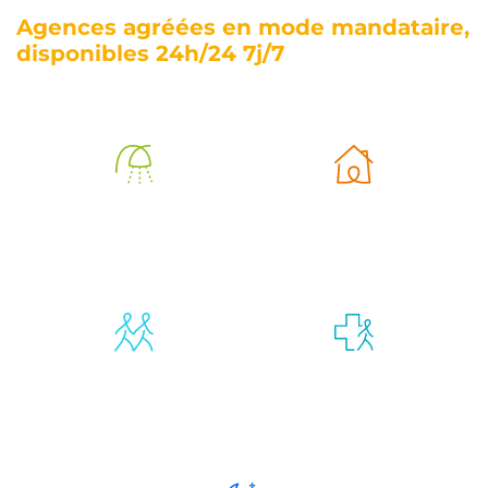
Agences agréées en mode mandataire,
disponibles 24h/24 7j/7
Aide à
Aide à la vie
l’autonomie
quotidienne
Compagnie et
Retour
vie sociale
d’hospitalisation