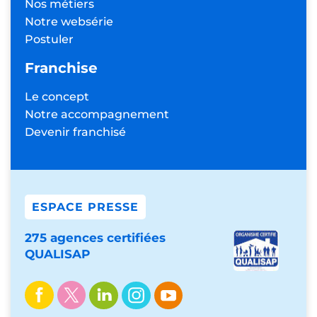
Nos métiers
Notre websérie
Postuler
Franchise
Le concept
Notre accompagnement
Devenir franchisé
ESPACE PRESSE
275 agences certifiées
QUALISAP