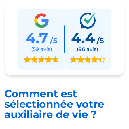
4.7
4.4
/5
/5
(59 avis)
(96 avis)
Comment est
sélectionnée
votre
auxiliaire de vie ?