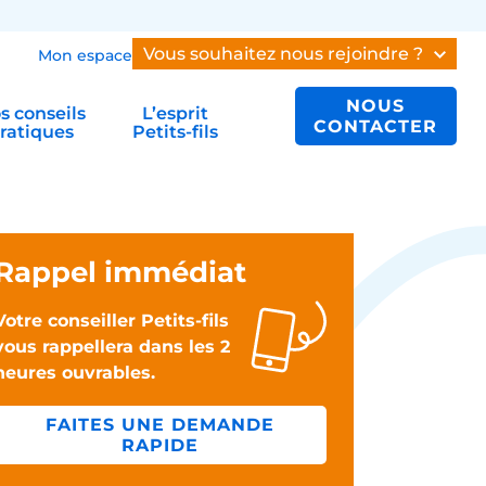
Vous souhaitez nous rejoindre ?
Mon espace
NOUS
s conseils
L’esprit
CONTACTER
ratiques
Petits-fils
Rappel immédiat
Votre conseiller Petits-fils
vous rappellera dans les 2
heures ouvrables.
FAITES UNE DEMANDE
RAPIDE