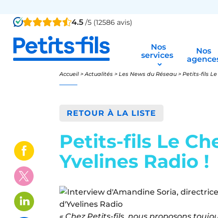
4.5
/5 (12586 avis)
Nos
Nos
services
agence
Accueil
>
Actualités
>
Les News du Réseau
>
Petits-fils L
RETOUR À LA LISTE
Petits-fils Le Ch
Yvelines Radio !
« Chez Petits-fils, nous proposons toujo