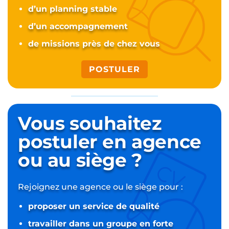
d’un planning stable
d’un accompagnement
de missions près de chez vous
POSTULER
Vous souhaitez
postuler
en agence
ou au siège ?
Rejoignez une agence ou le siège pour :
proposer un service de qualité
travailler dans un groupe en forte