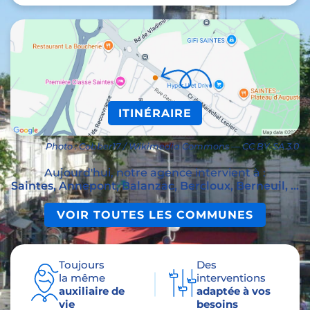
ITINÉRAIRE
Photo : Cobber17 / Wikimedia Commons — CC BY-SA 3.0
Aujourd'hui, notre agence intervient à :
Saintes, Annepont, Balanzac, Bercloux, Berneuil, ...
VOIR TOUTES LES COMMUNES
Toujours
Des
la même
interventions
auxiliaire de
adaptée à vos
vie
besoins