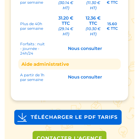
par semaine
€ TTC
(30.14 €
(11.30 €
HT)
HT)
31.20 €
12.36 €
TTC
TTC
Plus de 40h
15.60
par semaine
€ TTC
(29.14 €
(10.30 €
HT)
HT)
Forfaits : nuit
Nous consulter
- journée -
24h/24
Aide administrative
A partir de 1h
Nous consulter
par semaine
TÉLÉCHARGER LE PDF TARIFS
CONTACTER L'AGENCE