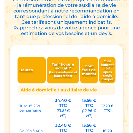
la rémunération de votre auxiliaire de vie
correspondant à notre recommandation en
tant que professionnel de l’aide à domicile.
Ces tarifs sont uniquement indicatifs.
Rapprochez-vous de votre agence pour une
estimation de vos besoins et un devis.
Coût
Tarif horaire
indicatif
Dont
indicatif*
réel
Heures
frais de
après
(hors week-end et
mandat
crédit
jours fériés)
d'impôt
Aide à domicile / auxiliaire de vie
34.40 €
15.56 €
TTC
TTC
Jusqu'à 25h
17.20 €
par semaine
TTC
(31.81 €
(12.96 €
HT)
HT)
32.40 €
13.56 €
TTC
TTC
De 26h à 40h
16.20