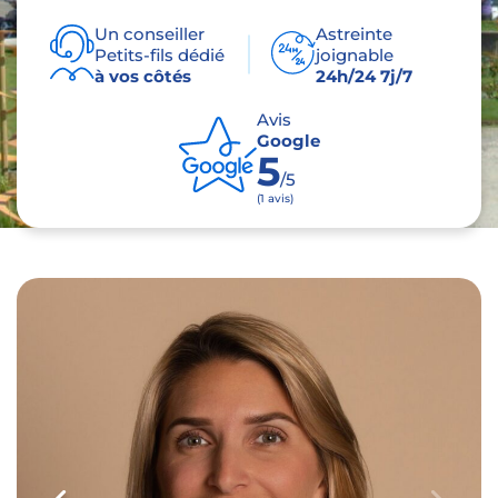
Un conseiller
Astreinte
Petits-fils dédié
joignable
à vos côtés
24h/24 7j/7
Avis
Google
5
/5
(1 avis)