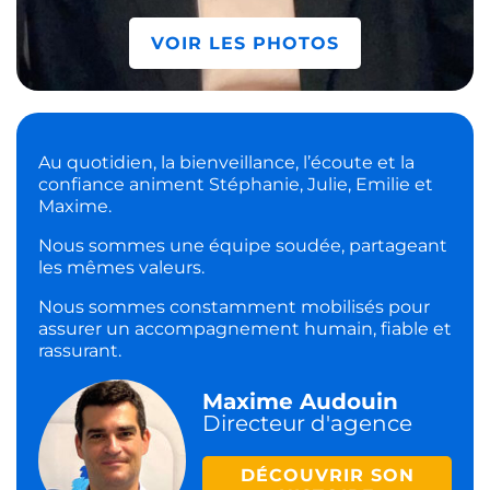
VOIR LES PHOTOS
Au quotidien, la bienveillance, l’écoute et la
confiance animent Stéphanie, Julie, Emilie et
Maxime.
Nous sommes une équipe soudée, partageant
les mêmes valeurs.
Nous sommes constamment mobilisés pour
assurer un accompagnement humain, fiable et
rassurant.
Maxime Audouin
Directeur d'agence
DÉCOUVRIR SON