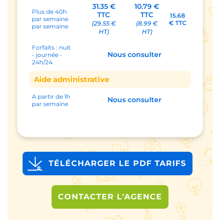
31.35 €
10.79 €
Plus de 40h
TTC
TTC
15.68
par semaine
€ TTC
(29.55 €
(8.99 €
par semaine
HT)
HT)
Forfaits : nuit
Nous consulter
- journée -
24h/24
Aide administrative
A partir de 1h
Nous consulter
par semaine
TÉLÉCHARGER LE PDF TARIFS
CONTACTER L'AGENCE