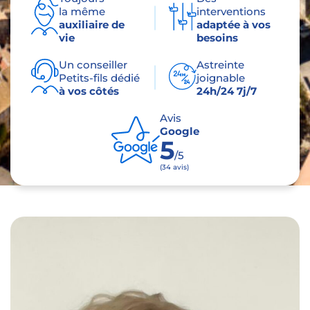
la même
interventions
auxiliaire de
adaptée à vos
vie
besoins
Un conseiller
Astreinte
Petits-fils dédié
joignable
à vos côtés
24h/24 7j/7
Avis
Google
5
/5
(34 avis)