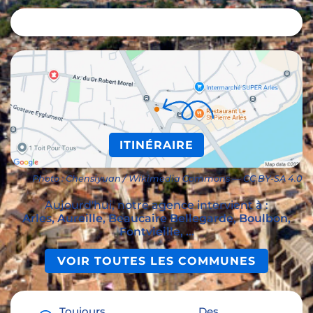
ITINÉRAIRE
Photo : Chensiyuan / Wikimedia Commons — CC BY-SA 4.0
Aujourd'hui, notre agence intervient à :
Arles, Aureille, Beaucaire Bellegarde, Boulbon,
Fontvieille, ...
VOIR TOUTES LES COMMUNES
Toujours
Des