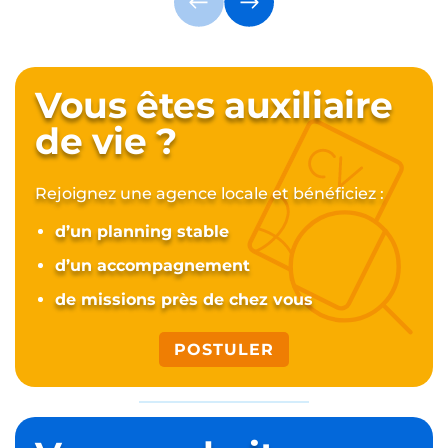
Vous êtes auxiliaire
de vie ?
Rejoignez une agence locale et bénéficiez :
d’un planning stable
d’un accompagnement
de missions près de chez vous
POSTULER