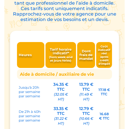
tant que professionnel de l’aide à domicile.
Ces tarifs sont uniquement indicatifs.
Rapprochez-vous de votre agence pour une
estimation de vos besoins et un devis.
Coût
Tarif horaire
indicatif
Dont
indicatif*
réel
Heures
frais de
après
(hors week-end
mandat
crédit
et jours fériés)
d'impôt
Aide à domicile / auxiliaire de vie
34.35 €
13.79 €
Jusqu'à 20h
TTC
TTC
17.18 €
par semaine
TTC
(32.05 €
(11.49 €
par semaine
HT)
HT)
33.35 €
12.79 €
De 21h à 40h
TTC
TTC
16.68
par semaine
€ TTC
(31.22 €
(10.66 €
par semaine
HT)
HT)