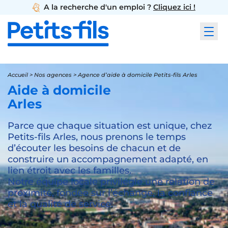
A la recherche d'un emploi ?
Cliquez ici !
Accueil
>
Nos agences
>
Agence d’aide à domicile Petits-fils Arles
Aide à domicile
Arles
Parce que chaque situation est unique, chez
Petits-fils Arles, nous prenons le temps
d’écouter les besoins de chacun et de
construire un accompagnement adapté, en
lien étroit avec les familles.
Notre équipe locale privilégie une relation de
proximité, fondée sur l’échange, la confiance
et la qualité de service.