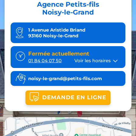
Agence Petits-fils
Noisy-le-Grand
1 Avenue Aristide Briand
93160 Noisy-le-Grand
Fermée actuellement
01 84 04 07 50
Voir les horaires
noisy-le-grand@petits-fils.com
DEMANDE EN LIGNE