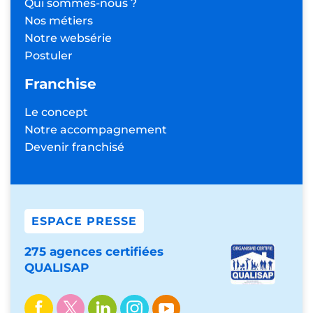
Qui sommes-nous ?
Nos métiers
Notre websérie
Postuler
Franchise
Le concept
Notre accompagnement
Devenir franchisé
ESPACE PRESSE
275 agences certifiées
QUALISAP