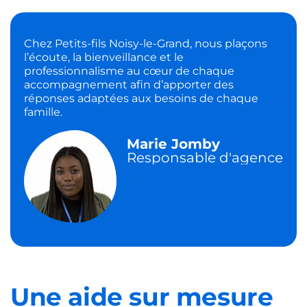
Chez Petits-fils Noisy-le-Grand, nous plaçons
l’écoute, la bienveillance et le
professionnalisme au cœur de chaque
accompagnement afin d’apporter des
réponses adaptées aux besoins de chaque
famille.
Marie Jomby
Responsable d'agence
Une aide sur mesure