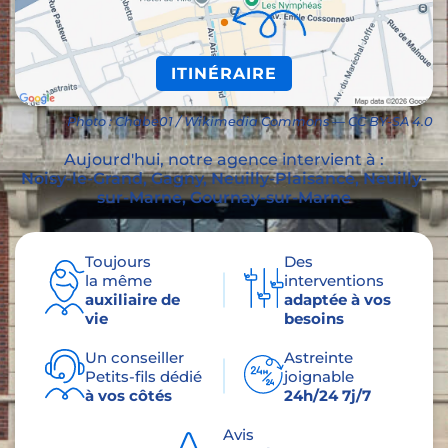
ITINÉRAIRE
Photo : Chabe01 / Wikimedia Commons — CC BY-SA 4.0
Aujourd'hui, notre agence intervient à :
Noisy-le-Grand, Gagny, Neuilly-Plaisance, Neuilly-
sur-Marne, Gournay-sur-Marne
Toujours
Des
la même
interventions
auxiliaire de
adaptée à vos
vie
besoins
Un conseiller
Astreinte
Petits-fils dédié
joignable
à vos côtés
24h/24 7j/7
Avis