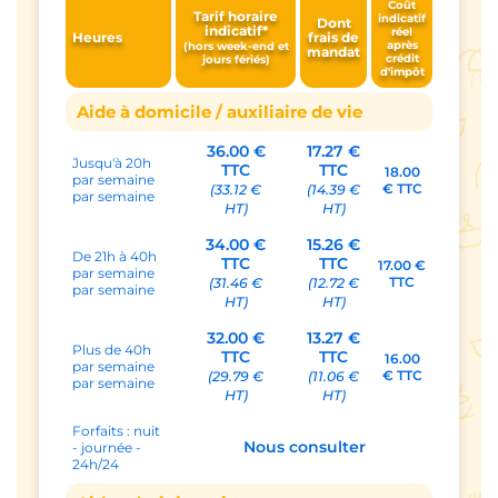
Coût
Tarif horaire
indicatif
Dont
indicatif*
réel
Heures
frais de
après
(hors week-end et
mandat
crédit
jours fériés)
d'impôt
Aide à domicile / auxiliaire de vie
36.00 €
17.27 €
Jusqu'à 20h
TTC
TTC
18.00
par semaine
€ TTC
(33.12 €
(14.39 €
par semaine
HT)
HT)
34.00 €
15.26 €
De 21h à 40h
TTC
TTC
17.00 €
par semaine
TTC
(31.46 €
(12.72 €
par semaine
HT)
HT)
32.00 €
13.27 €
Plus de 40h
TTC
TTC
16.00
par semaine
€ TTC
(29.79 €
(11.06 €
par semaine
HT)
HT)
Forfaits : nuit
Nous consulter
- journée -
24h/24