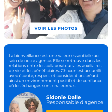
VOIR LES PHOTOS
La bienveillance est une valeur essentielle au
sein de notre agence. Elle se retrouve dans les
relations entre les collaborateurs, les auxiliaires
de vie et les bénéficiaires. Chacun est accueilli
avec écoute, respect et considération, créant
ainsi un environnement positif et de confiance
où les échanges sont chaleureux.
Sidonie Dalle
Responsable d'agence