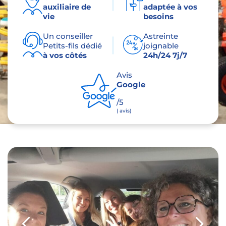
auxiliaire de
adaptée à vos
vie
besoins
Un conseiller
Astreinte
Petits-fils dédié
joignable
à vos côtés
24h/24 7j/7
Avis
Google
/5
( avis)