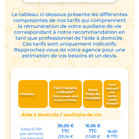
Le tableau ci-dessous présente les différentes
composantes de nos tarifs qui comprennent
la rémunération de votre auxiliaire de vie
correspondant à notre recommandation en
tant que professionnel de l’aide à domicile.
Ces tarifs sont uniquement indicatifs.
Rapprochez-vous de votre agence pour une
estimation de vos besoins et un devis.
Coût
Tarif horaire
indicatif
Dont
indicatif*
réel
Heures
frais de
après
(hors week-end
mandat
crédit
et jours fériés)
d'impôt
Aide à domicile / auxiliaire de vie
36.00 €
16.56 €
Jusqu'à 25h
TTC
TTC
18.00
par semaine
€ TTC
(33.24 €
(13.80 €
par semaine