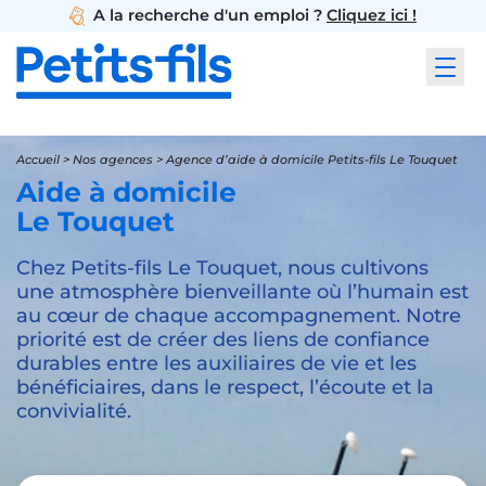
A la recherche d'un emploi ?
Cliquez ici !
Accueil
>
Nos agences
>
Agence d’aide à domicile Petits-fils Le Touquet
Aide à domicile
Le Touquet
Chez Petits-fils Le Touquet, nous cultivons
une atmosphère bienveillante où l’humain est
au cœur de chaque accompagnement. Notre
priorité est de créer des liens de confiance
durables entre les auxiliaires de vie et les
bénéficiaires, dans le respect, l’écoute et la
convivialité.