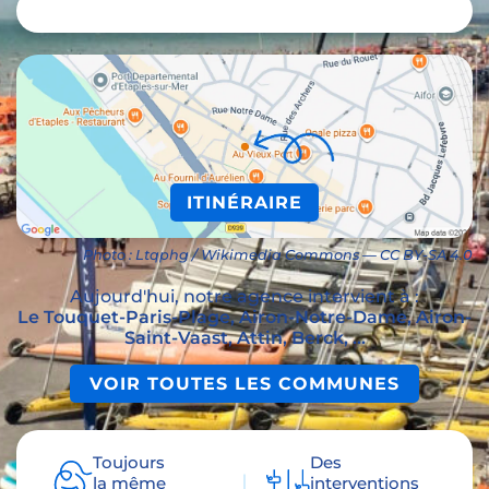
ITINÉRAIRE
Photo : Ltqphg / Wikimedia Commons — CC BY-SA 4.0
Aujourd'hui, notre agence intervient à :
Le Touquet-Paris-Plage, Airon-Notre-Dame, Airon-
Saint-Vaast, Attin, Berck, ...
VOIR TOUTES LES COMMUNES
Toujours
Des
la même
interventions