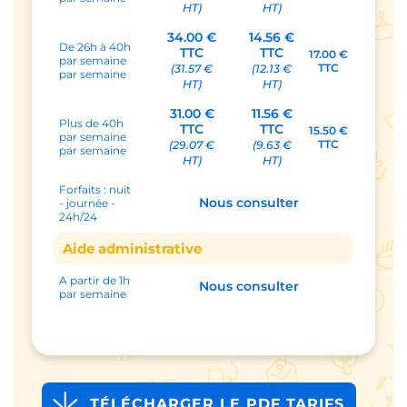
HT)
HT)
34.00 €
14.56 €
De 26h à 40h
TTC
TTC
17.00 €
par semaine
TTC
(31.57 €
(12.13 €
par semaine
HT)
HT)
31.00 €
11.56 €
Plus de 40h
TTC
TTC
15.50 €
par semaine
TTC
(29.07 €
(9.63 €
par semaine
HT)
HT)
Forfaits : nuit
Nous consulter
- journée -
24h/24
Aide administrative
A partir de 1h
Nous consulter
par semaine
TÉLÉCHARGER LE PDF TARIFS