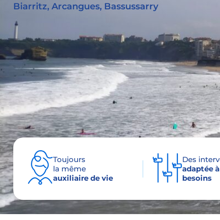
Biarritz, Arcangues, Bassussarry
Toujours
Des inter
la même
adaptée à
auxiliaire de vie
besoins