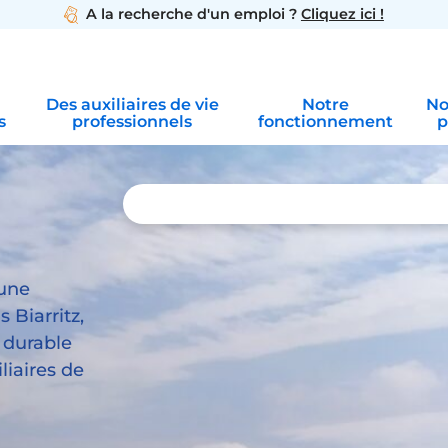
A la recherche d'un emploi ?
Cliquez ici !
Des auxiliaires de vie
Notre
No
s
professionnels
fonctionnement
p
 une
 Biarritz,
e durable
liaires de