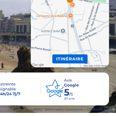
ITINÉRAIRE
Avis
streinte
Google
oignable
5
4h/24 7j/7
/5
(35 avis)
Photo : Arno8892 / Wikimedia Commons — CC BY-SA 4.0