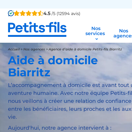
4.5
/5 (12594 avis)
Nos
Nos
services
agence
Accueil
>
Nos agences
>
Agence d’aide à domicile Petits-fils Biarritz
Aide à domicile
Biarritz
L’accompagnement à domicile est avant tout
aventure humaine. Avec notre équipe Petits-fils
nous veillons à créer une relation de confianc
entre les bénéficiaires, leurs proches et les auxi
vie.
Aujourd'hui, notre agence intervient à :