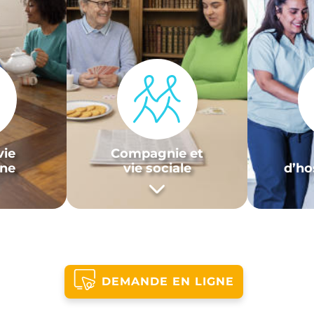
vie
Compagnie et
nne
vie sociale
d’ho
DEMANDE EN LIGNE