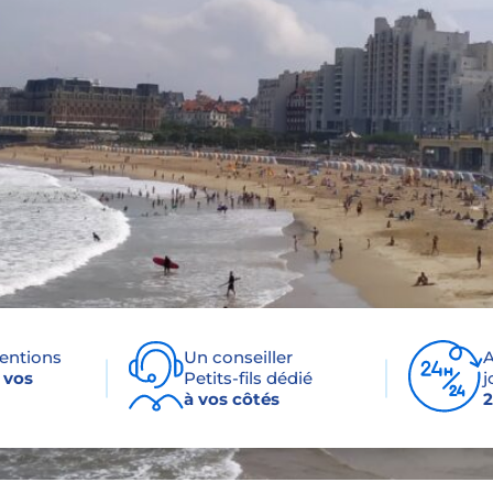
ventions
Un conseiller
A
 vos
Petits-fils dédié
j
à vos côtés
2