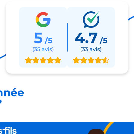
5
4.7
/5
/5
(35 avis)
(33 avis)
nnée
?