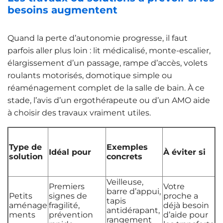
besoins augmentent
Quand la perte d’autonomie progresse, il faut
parfois aller plus loin : lit médicalisé, monte-escalier,
élargissement d’un passage, rampe d’accès, volets
roulants motorisés, domotique simple ou
réaménagement complet de la salle de bain. À ce
stade, l’avis d’un ergothérapeute ou d’un AMO aide
à choisir des travaux vraiment utiles.
Type de
Exemples
Idéal pour
À éviter si
solution
concrets
Veilleuse,
Premiers
Votre
barre d’appui,
Petits
signes de
proche a
tapis
aménage
fragilité,
déjà besoin
antidérapant,
ments
prévention
d’aide pour
rangement