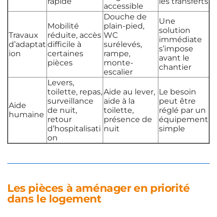
rapide
les transferts
accessible
Douche de
Une
Mobilité
plain-pied,
solution
Travaux
réduite, accès
WC
immédiate
d’adaptat
difficile à
surélevés,
s’impose
ion
certaines
rampe,
avant le
pièces
monte-
chantier
escalier
Levers,
toilette, repas,
Aide au lever,
Le besoin
surveillance
aide à la
peut être
Aide
de nuit,
toilette,
réglé par un
humaine
retour
présence de
équipement
d’hospitalisati
nuit
simple
on
Les pièces à aménager en priorité
dans le logement